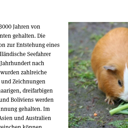
3000 Jahren von
nten gehalten. Die
ion zur Entstehung eines
lländische Seefahrer
. Jahrhundert nach
 wurden zahlreiche
en und Zeichnungen
haarigen, dreifarbigen
 und Boliviens werden
winnung gehalten. Im
Asien und Australien
hweinchen können